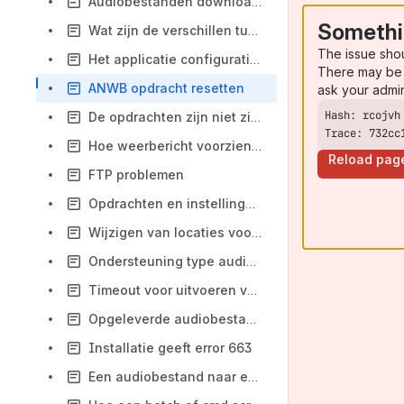
Audiobestanden downloaden met FTPES, FTPS of SFTP
Somethi
Wat zijn de verschillen tussen freeware en professional edities
The issue sho
Het applicatie configuratiebestand
There may be 
ANWB opdracht resetten
ask your admi
De opdrachten zijn niet zichtbaar
Trace: 732cc
Hoe weerbericht voorzien van eigen filler of pingles tussen ieder nieuwsbericht
Reload pag
FTP problemen
Opdrachten en instellingen kopiëren naar nieuwe installatie of voor backup
Wijzigen van locaties voor bestanden
Ondersteuning type audiobestanden
Timeout voor uitvoeren van opdracht
Opgeleverde audiobestand is mono (vormgeving is stereo)
Installatie geeft error 663
Een audiobestand naar een FTP server uploaden