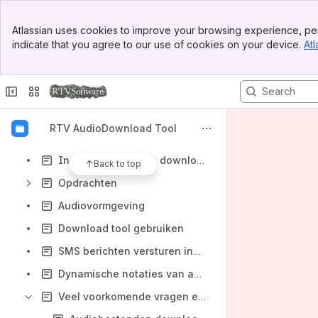
Content
Banner
Atlassian uses cookies to improve your browsing experience, per
Top Bar
Results will update as you type.
indicate that you agree to our use of cookies on your device.
Atl
Sidebar
Main Content
Release Notes
Applicatie instellingen
Over de RTV AudioDownload Tool
RTV AudioDownload Tool
Installatie en deinstallatie
Instructies voor het downloaden van nieuwsbulletins
Back to top
Opdrachten
Audiovormgeving
Download tool gebruiken
SMS berichten versturen indien de opdracht mislukt
Dynamische notaties van audiobestanden
Veel voorkomende vragen en problemen