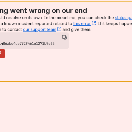
ng went wrong on our end
uld resolve on its own. In the meantime, you can check the
status p
a known incident reported related to
this error
, (opens new win
. If it keeps happe
n to contact
our support team
, (opens new window)
and give them:
1406abe4de792f461e1271b9e33
e